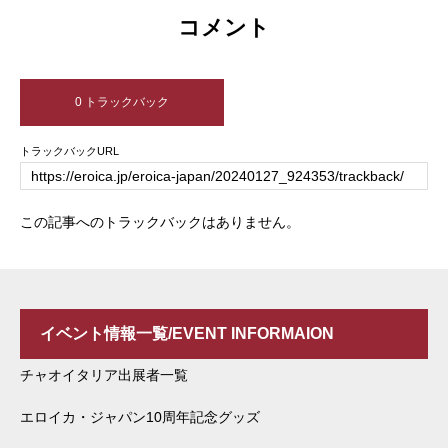
コメント
0 トラックバック
トラックバックURL
この記事へのトラックバックはありません。
イベント情報一覧/EVENT INFORMAION
チャオイタリア出展者一覧
エロイカ・ジャパン10周年記念グッズ