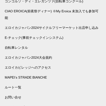
コンコルソ・ディ・エレガンツァ(自転車コンクール)
CIAO EROICA(前夜祭ディナー) ※My Eroica 未加入でも参加可
能
エロイカジャパン2024サイクルフリーマーケット出店申し込み
E-チェック(事前チェックインシステム)
自転車レンタル
エロイカジャパン2024大会規約
エロイカビレッジへのアクセス
MAPEI’s STRADE BIANCHE
ルート一覧
お問い合せ