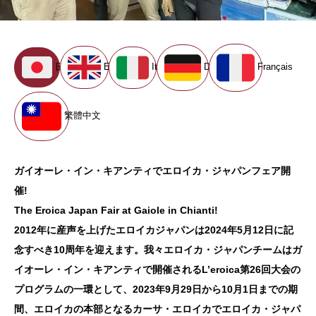
日本語
English
Italiano
Deutsch
Français
繁體中文
ガイオーレ・イン・キアンティでエロイカ・ジャパンフェア開
催!
The Eroica Japan Fair at Gaiole in Chianti!
2012年に産声を上げたエロイカジャパンは2024年5月12日に記
念すべき10周年を迎えます。我々エロイカ・ジャパンチームはガ
イオーレ・イン・キアンティで開催されるL’eroica第26回大会の
プログラムの一環として、2023年9月29日から10月1日までの期
間、エロイカの本部となるカーサ・エロイカでエロイカ・ジャパ