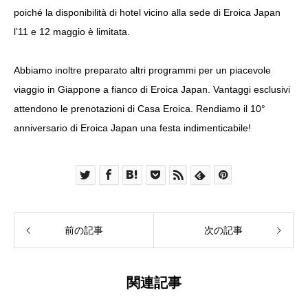
poiché la disponibilità di hotel vicino alla sede di Eroica Japan
l’11 e 12 maggio è limitata.
Abbiamo inoltre preparato altri programmi per un piacevole
viaggio in Giappone a fianco di Eroica Japan. Vantaggi esclusivi
attendono le prenotazioni di Casa Eroica. Rendiamo il 10°
anniversario di Eroica Japan una festa indimenticabile!
前の記事
次の記事
関連記事