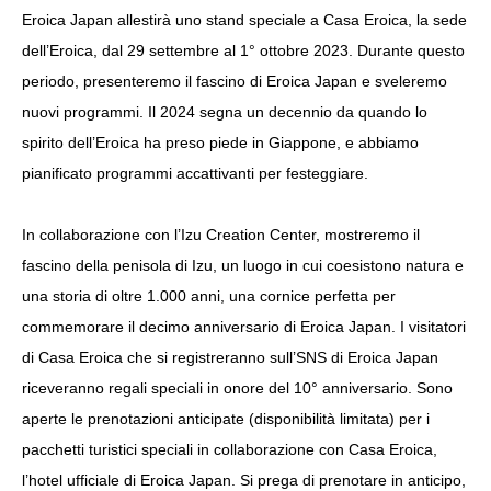
Eroica Japan allestirà uno stand speciale a Casa Eroica, la sede
dell’Eroica, dal 29 settembre al 1° ottobre 2023. Durante questo
periodo, presenteremo il fascino di Eroica Japan e sveleremo
nuovi programmi. Il 2024 segna un decennio da quando lo
spirito dell’Eroica ha preso piede in Giappone, e abbiamo
pianificato programmi accattivanti per festeggiare.
In collaborazione con l’Izu Creation Center, mostreremo il
fascino della penisola di Izu, un luogo in cui coesistono natura e
una storia di oltre 1.000 anni, una cornice perfetta per
commemorare il decimo anniversario di Eroica Japan. I visitatori
di Casa Eroica che si registreranno sull’SNS di Eroica Japan
riceveranno regali speciali in onore del 10° anniversario. Sono
aperte le prenotazioni anticipate (disponibilità limitata) per i
pacchetti turistici speciali in collaborazione con Casa Eroica,
l’hotel ufficiale di Eroica Japan. Si prega di prenotare in anticipo,