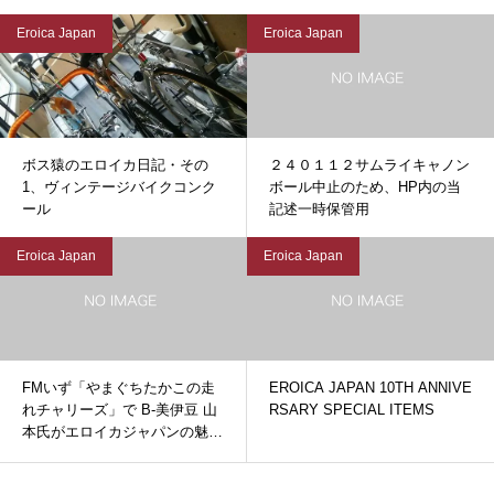
Eroica Japan
Eroica Japan
ボス猿のエロイカ日記・その
２４０１１２サムライキャノン
1、ヴィンテージバイクコンク
ボール中止のため、HP内の当
ール
記述一時保管用
Eroica Japan
Eroica Japan
FMいず「やまぐちたかこの走
EROICA JAPAN 10TH ANNIVE
れチャリーズ」で B-美伊豆 山
RSARY SPECIAL ITEMS
本氏がエロイカジャパンの魅力
を紹介！