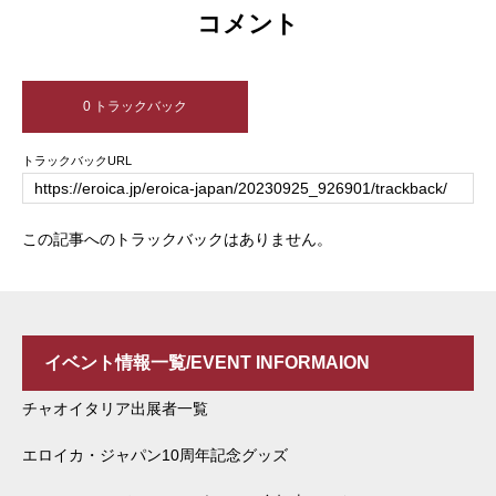
コメント
0 トラックバック
トラックバックURL
この記事へのトラックバックはありません。
イベント情報一覧/EVENT INFORMAION
チャオイタリア出展者一覧
エロイカ・ジャパン10周年記念グッズ